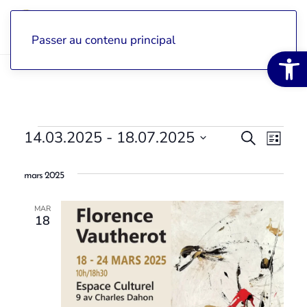
Passer au contenu principal
Open 
Events
14.03.2025
 - 
18.07.2025
View
Search
Vie
List
Select
search
navi
a
mars 2025
date.
and
Eve
MAR
navigat
18
Events