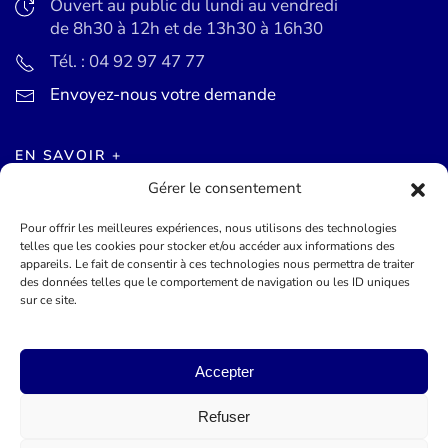
Ouvert au public du lundi au vendredi
de 8h30 à 12h et de 13h30 à 16h30
Tél. : 04 92 97 47 77
Envoyez-nous votre demande
EN SAVOIR +
Gérer le consentement
Actualités
Pour offrir les meilleures expériences, nous utilisons des technologies
Agenda des événements
telles que les cookies pour stocker et/ou accéder aux informations des
appareils. Le fait de consentir à ces technologies nous permettra de traiter
Mentions légales
des données telles que le comportement de navigation ou les ID uniques
sur ce site.
Conditions générales
Accepter
©
2026
Mairie de Théoule-sur-Mer - Site officel - Réalisé par
Lueur Externe, Agence de Communication
Refuser