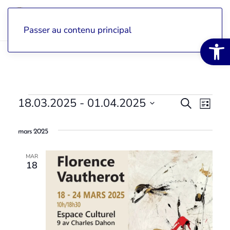
Passer au contenu principal
Ouvrir la 
Évènements
18.03.2025
 - 
01.04.2025
Recher
Recherche
Nav
Liste
Sélectionnez
et
de
une
mars 2025
date.
navigat
vue
MAR
de
Évè
18
vues
Évènem