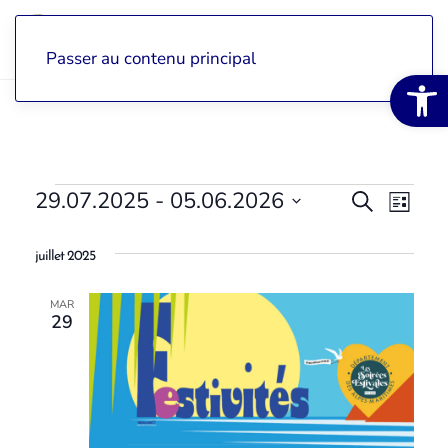
Passer au contenu principal
Ouvrir la 
Évènements
29.07.2025
 - 
05.06.2026
Recher
Recherche
Nav
Liste
Sélectionnez
et
de
une
juillet 2025
date.
navigat
vue
MAR
de
Évè
29
vues
Évènem