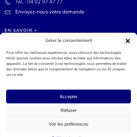
Tél. : 04 92 97 47 77
Envoyez-nous votre demande
EN SAVOIR +
Gérer le consentement
Actualités
Pour offrir les meilleures expériences, nous utilisons des technologies
Agenda des événements
telles que les cookies pour stocker et/ou accéder aux informations des
appareils. Le fait de consentir à ces technologies nous permettra de traiter
Mentions légales
des données telles que le comportement de navigation ou les ID uniques
sur ce site.
Conditions générales
Accepter
©
2026
Mairie de Théoule-sur-Mer - Site officel - Réalisé par
Lueur Externe, Agence de Communication
Refuser
Voir les préférences