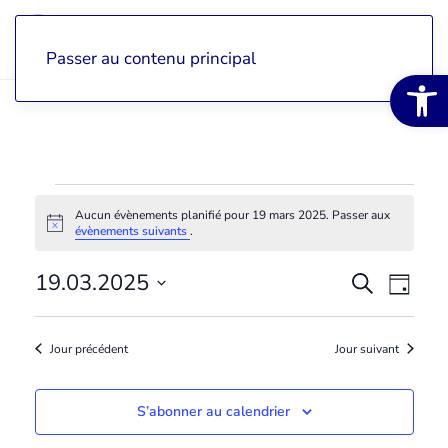
Passer au contenu principal
Ouvrir la 
Évènements
Aucun évènements planifié pour 19 mars 2025. Passer aux
Notice
évènements suivants
.
for
19
19.03.2025
Recher
Recherche
Nav
Jour
Sélectionnez
mars
et
de
une
Jour précédent
Jour suivant
date.
2025
navigat
vue
de
Évè
S’abonner au calendrier
vues