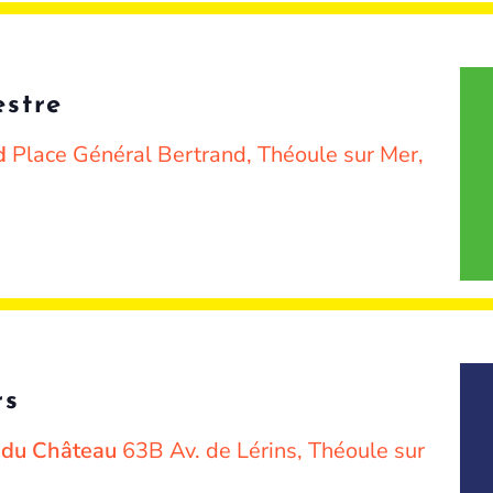
stre
nd
Place Général Bertrand, Théoule sur Mer,
rs
e du Château
63B Av. de Lérins, Théoule sur