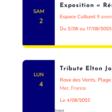
Exposition « R
SAM
Espace Culturel
9 aven
2
Du 2/08 au 17/08/2025
Tribute Elton J
LUN
Rose des Vents, Plag
4
Mer, France
Le 4/08/2025
Gratuit