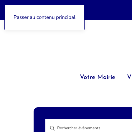
04 92 97 47 77
Passer au contenu principal
Votre Mairie
V
Évènements
Recherche
Saisir