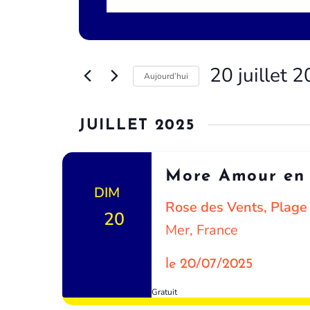
mot-
et
clé.
Rechercher
navigation
Évènements
par
de
20 juillet 
Aujourd’hui
mot-
vues
clé.
Sélectionnez
une
Évènements
JUILLET 2025
date.
More Amour en 
DIM
Rose des Vents, Plag
20
Mer, France
le 20/07/2025
Gratuit