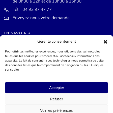
de 8h30 à 12h et de 13h30 à 16h30
Tél. : 04 92 97 47 77
Envoyez-nous votre demande
EN SAVOIR +
Gérer le consentement
Actualités
Pour offrir les meilleures expériences, nous utilisons des technologies
Agenda des événements
telles que les cookies pour stocker et/ou accéder aux informations des
appareils. Le fait de consentir à ces technologies nous permettra de traiter
Mentions légales
des données telles que le comportement de navigation ou les ID uniques
sur ce site.
Conditions générales
Accepter
©
2026
Mairie de Théoule-sur-Mer - Site officel - Réalisé par
Lueur Externe, Agence de Communication
Refuser
Voir les préférences