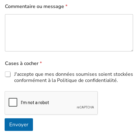
Commentaire ou message
*
*
Cases à cocher
*
o
u
J'accepte que mes données soumises soient stockées
C
conformément à la Politique de confidentialité.
a
s
e
s
Envoyer