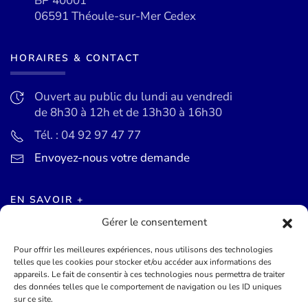
BP 40001
06591 Théoule-sur-Mer Cedex
HORAIRES & CONTACT
Ouvert au public du lundi au vendredi
de 8h30 à 12h et de 13h30 à 16h30
Tél. : 04 92 97 47 77
Envoyez-nous votre demande
EN SAVOIR +
Gérer le consentement
Actualités
Pour offrir les meilleures expériences, nous utilisons des technologies
Agenda des événements
telles que les cookies pour stocker et/ou accéder aux informations des
appareils. Le fait de consentir à ces technologies nous permettra de traiter
Mentions légales
des données telles que le comportement de navigation ou les ID uniques
sur ce site.
Conditions générales