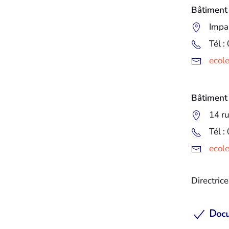
Bâtiment
Impa
Tél :
ecol
Bâtiment
14 r
Tél :
ecol
Directric
Docu