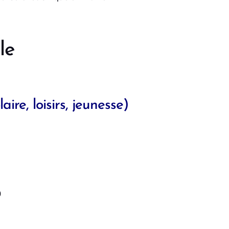
le
ire, loisirs, jeunesse)
0