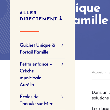
Guichet Unique
ALLER
& Portail Famille
DIRECTEMENT À
:
Guichet Unique &
Portail Famille
Petite enfance –
Crèche
Accueil
municipale
Aurélia
Dans un c
Écoles de
solutions
Théoule-sur-Mer
Les docum