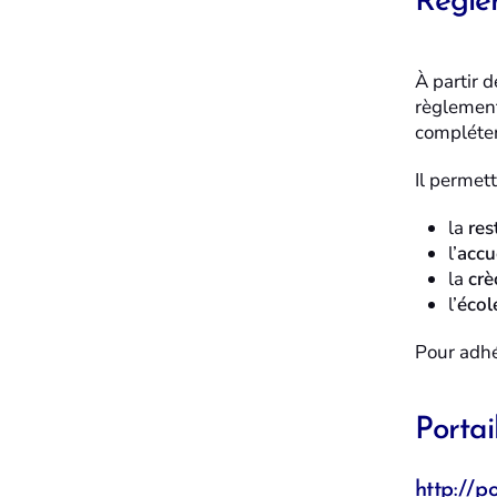
Règle
À partir 
règlement
compléter
Il permett
la
res
l’
accue
la
crè
l’
écol
Pour adhér
Portail
http://po