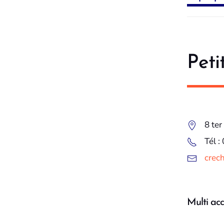
Peti
8 ter
Tél :
crec
Multi acc