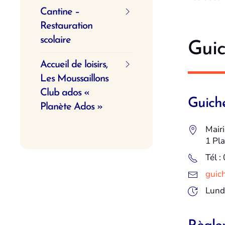
Cantine –
Restauration
scolaire
Guic
Accueil de loisirs,
Les Moussaillons
Club ados «
Guiche
Planète Ados »
Mair
1 Pl
Tél :
guic
Lundi