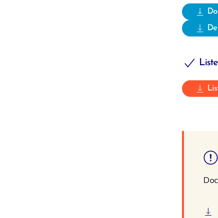
Dos
De
Liste
Lis
Doc