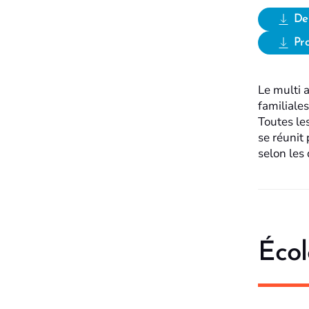
De
Pro
Le multi a
familiales
Toutes le
se réunit
selon les 
Écol