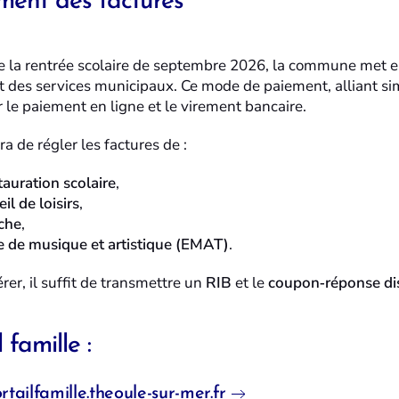
ment des factures
de la rentrée scolaire de septembre 2026, la commune met e
 des services municipaux. Ce mode de paiement, alliant simp
 le paiement en ligne et le virement bancaire.
ra de régler les factures de :
tauration scolaire
,
il de loisirs
,
che
,
e de musique et artistique (EMAT)
.
er, il suffit de transmettre un
RIB
et le
coupon‑réponse di
 famille :
rtailfamille.theoule-sur-mer.fr