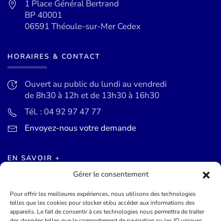
1 Place Général Bertrand
BP 40001
06591 Théoule-sur-Mer Cedex
HORAIRES & CONTACT
Ouvert au public du lundi au vendredi
de 8h30 à 12h et de 13h30 à 16h30
Tél. : 04 92 97 47 77
Envoyez-nous votre demande
EN SAVOIR +
Gérer le consentement
Actualités
Pour offrir les meilleures expériences, nous utilisons des technologies
Agenda des événements
telles que les cookies pour stocker et/ou accéder aux informations des
appareils. Le fait de consentir à ces technologies nous permettra de traiter
Mentions légales
des données telles que le comportement de navigation ou les ID uniques