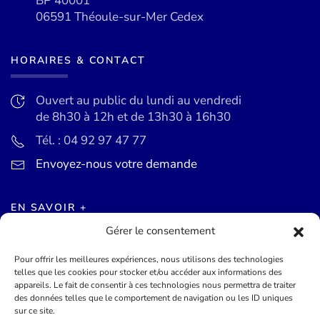
BP 40001
06591 Théoule-sur-Mer Cedex
HORAIRES & CONTACT
Ouvert au public du lundi au vendredi
de 8h30 à 12h et de 13h30 à 16h30
Tél. : 04 92 97 47 77
Envoyez-nous votre demande
EN SAVOIR +
Gérer le consentement
Actualités
Pour offrir les meilleures expériences, nous utilisons des technologies
Agenda des événements
telles que les cookies pour stocker et/ou accéder aux informations des
appareils. Le fait de consentir à ces technologies nous permettra de traiter
Mentions légales
des données telles que le comportement de navigation ou les ID uniques
sur ce site.
Conditions générales