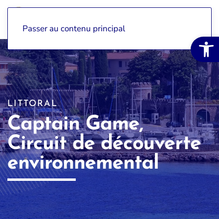
Passer au contenu principal
Ouvrir la 
LITTORAL
Captain Game,
Circuit de découverte
environnemental