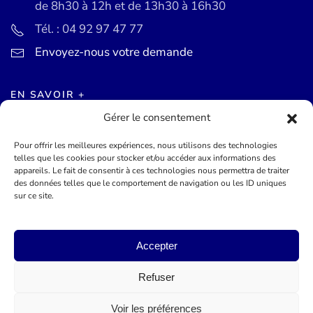
de 8h30 à 12h et de 13h30 à 16h30
Tél. : 04 92 97 47 77
Envoyez-nous votre demande
EN SAVOIR +
Gérer le consentement
Actualités
Pour offrir les meilleures expériences, nous utilisons des technologies
Agenda des événements
telles que les cookies pour stocker et/ou accéder aux informations des
appareils. Le fait de consentir à ces technologies nous permettra de traiter
Mentions légales
des données telles que le comportement de navigation ou les ID uniques
sur ce site.
Conditions générales
Accepter
©
2026
Mairie de Théoule-sur-Mer - Site officel - Réalisé par
Lueur Externe, Agence de Communication
Refuser
Voir les préférences