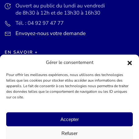
Ouvert au public du lundi au vendredi
de 8h30 à 12h et de 13h30 à 16h30
Tél. : 04 92 97 47 77
Envoyez-nous votre demande
EN SAVOIR +
Gérer le consentement
Actualités
Pour offrir les meilleures expériences, nous utilisons des technologies
Agenda des événements
telles que les cookies pour stocker et/ou accéder aux informations des
appareils. Le fait de consentir à ces technologies nous permettra de traiter
Mentions légales
des données telles que le comportement de navigation ou les ID uniques
sur ce site.
Conditions générales
Accepter
©
2026
Mairie de Théoule-sur-Mer - Site officel - Réalisé par
Lueur Externe, Agence de Communication
Refuser