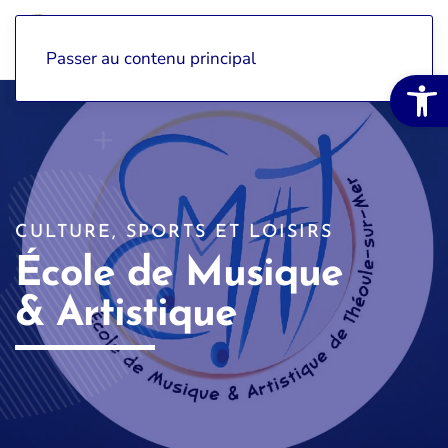
Passer au contenu principal
Ouvrir la 
CULTURE, SPORTS ET LOISIRS
École de Musique
& Artistique