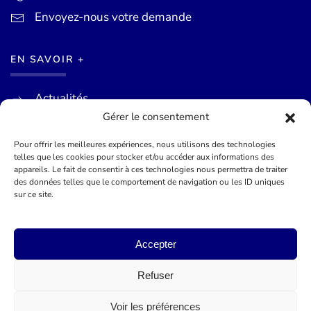
Envoyez-nous votre demande
EN SAVOIR +
Actualités
Gérer le consentement
Agenda des événements
Mentions légales
Pour offrir les meilleures expériences, nous utilisons des technologies
telles que les cookies pour stocker et/ou accéder aux informations des
Conditions générales
appareils. Le fait de consentir à ces technologies nous permettra de traiter
des données telles que le comportement de navigation ou les ID uniques
sur ce site.
©
2026
Mairie de Théoule-sur-Mer - Site officel - Réalisé par
Lueur Externe, Agence de Communication
Accepter
Refuser
Voir les préférences