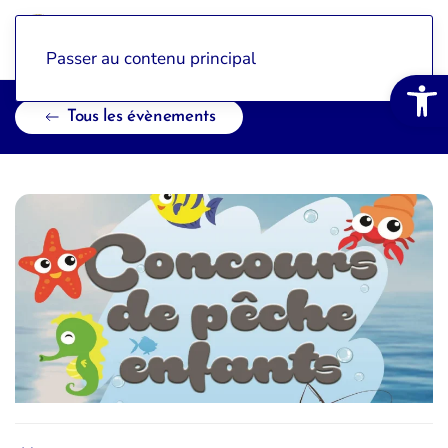
Passer au contenu principal
Ouvrir la 
Tous les évènements