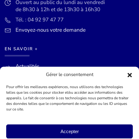
Ouvert au public du lundi au vendredi
de 8h30 à 12h et de 13h30 à 16h30
Tél. : 04 92 97 47 77
Envoyez-nous votre demande
EN SAVOIR +
Actualités
Gérer le consentement
Agenda des événements
Mentions légales
Pour offrir les meilleures expériences, nous utilisons des technologies
telles que les cookies pour stocker et/ou accéder aux informations des
Conditions générales
appareils. Le fait de consentir à ces technologies nous permettra de traiter
des données telles que le comportement de navigation ou les ID uniques
sur ce site.
©
2026
Mairie de Théoule-sur-Mer - Site officel - Réalisé par
Lueur Externe, Agence de Communication
Accepter