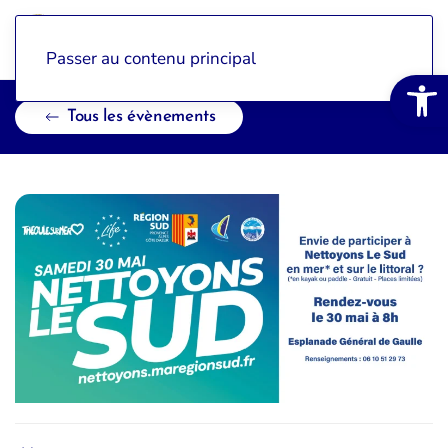
Passer au contenu principal
Ouvrir la 
Tous les évènements