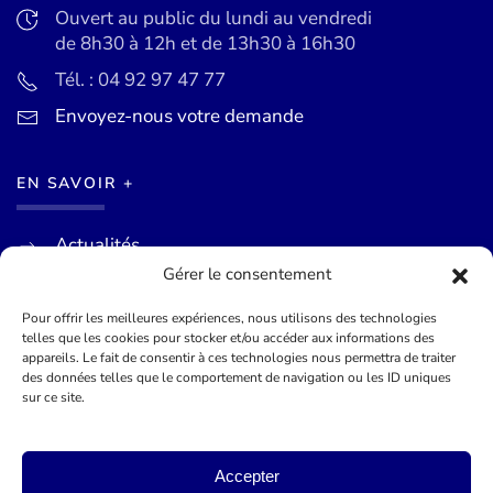
Ouvert au public du lundi au vendredi
de 8h30 à 12h et de 13h30 à 16h30
Tél. : 04 92 97 47 77
Envoyez-nous votre demande
EN SAVOIR +
Actualités
Gérer le consentement
Agenda des événements
Mentions légales
Pour offrir les meilleures expériences, nous utilisons des technologies
telles que les cookies pour stocker et/ou accéder aux informations des
Conditions générales
appareils. Le fait de consentir à ces technologies nous permettra de traiter
des données telles que le comportement de navigation ou les ID uniques
sur ce site.
©
2026
Mairie de Théoule-sur-Mer - Site officel - Réalisé par
Lueur Externe, Agence de Communication
Accepter