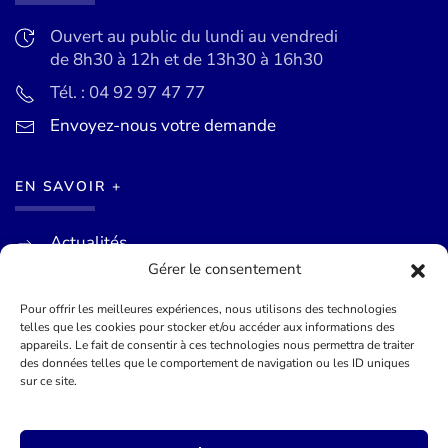
Ouvert au public du lundi au vendredi
de 8h30 à 12h et de 13h30 à 16h30
Tél. : 04 92 97 47 77
Envoyez-nous votre demande
EN SAVOIR +
Actualités
Gérer le consentement
Agenda des événements
Mentions légales
Pour offrir les meilleures expériences, nous utilisons des technologies
telles que les cookies pour stocker et/ou accéder aux informations des
Conditions générales
appareils. Le fait de consentir à ces technologies nous permettra de traiter
des données telles que le comportement de navigation ou les ID uniques
sur ce site.
©
2026
Mairie de Théoule-sur-Mer - Site officel - Réalisé par
Lueur Externe, Agence de Communication