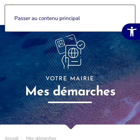
Passer au contenu principal
Ouvrir la 
VOTRE MAIRIE
Mes démarches
Accueil
Mes démarches