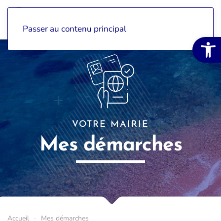
Passer au contenu principal
Ouvrir la 
VOTRE MAIRIE
Mes démarches
Accueil
Mes démarches