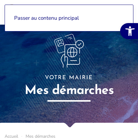
Passer au contenu principal
Ouvrir la 
VOTRE MAIRIE
Mes démarches
Accueil
Mes démarches