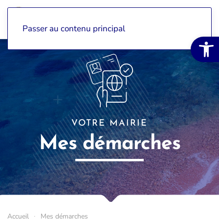
Passer au contenu principal
Ouvrir la 
VOTRE MAIRIE
Mes démarches
Accueil
Mes démarches