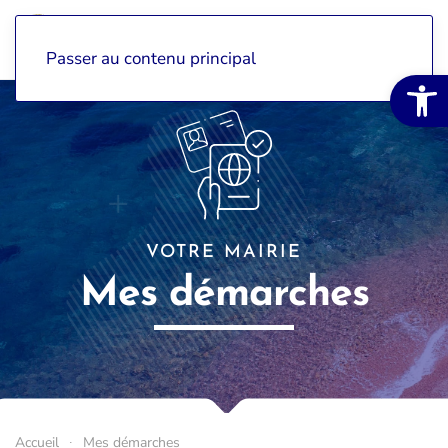
Passer au contenu principal
Ouvrir la 
VOTRE MAIRIE
Mes démarches
Accueil
Mes démarches