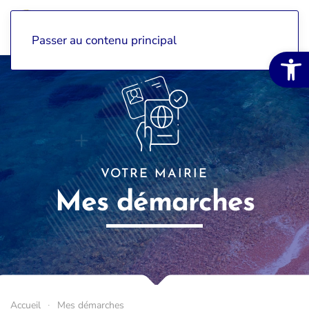
Passer au contenu principal
Ouvrir la 
VOTRE MAIRIE
Mes démarches
Accueil
Mes démarches