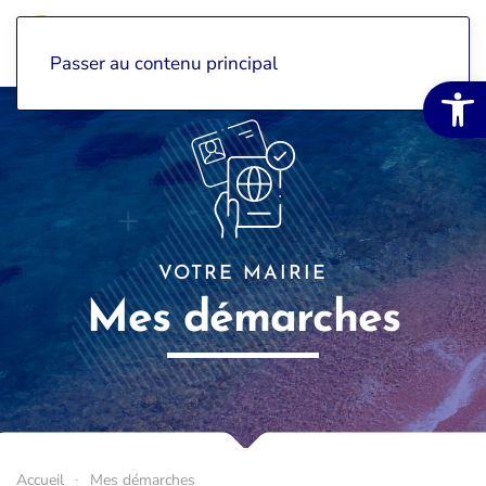
Passer au contenu principal
Ouvrir la 
VOTRE MAIRIE
Mes démarches
Accueil
Mes démarches