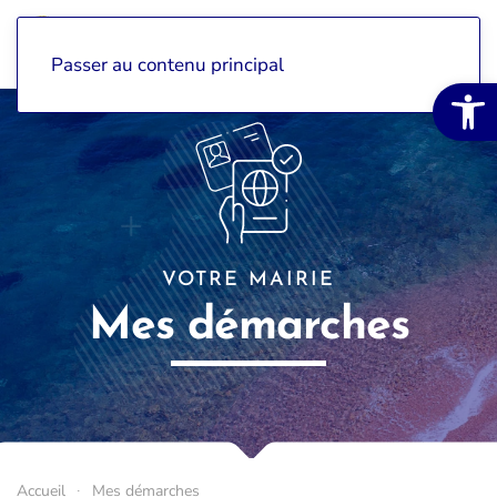
Passer au contenu principal
Ouvrir la 
VOTRE MAIRIE
Mes démarches
Accueil
Mes démarches