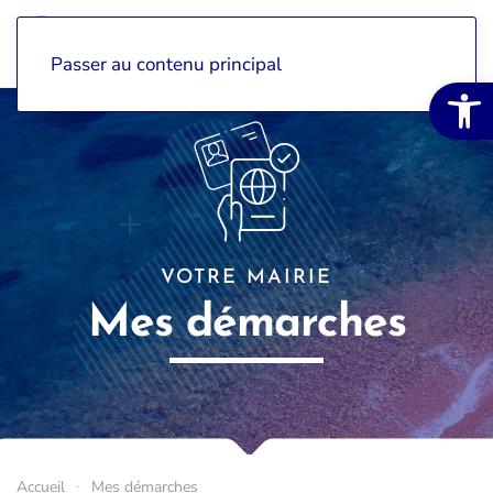
Passer au contenu principal
Ouvrir la 
VOTRE MAIRIE
Mes démarches
Accueil
Mes démarches