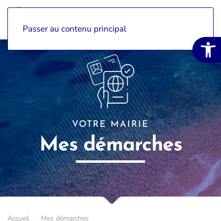
Passer au contenu principal
Ouvrir la 
VOTRE MAIRIE
Mes démarches
Accueil
Mes démarches