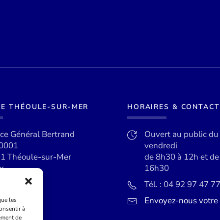
DE THÉOULE-SUR-MER
HORAIRES & CONTACT
ace Général Bertrand
Ouvert au public du
0001
vendredi
1 Théoule-sur-Mer
de 8h30 à 12h et d
x
16h30
Tél. : 04 92 97 47 7
Envoyez-nous votr
que les
onsentir à
ement de