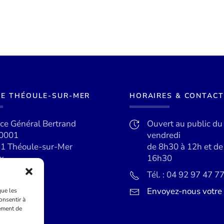
DE THÉOULE-SUR-MER
HORAIRES & CONTACT
ace Général Bertrand
Ouvert au public du
0001
vendredi
1 Théoule-sur-Mer
de 8h30 à 12h et d
x
16h30
Tél. : 04 92 97 47 7
Envoyez-nous votr
que les
onsentir à
ement de