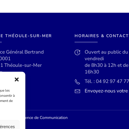
DE THÉOULE-SUR-MER
HORAIRES & CONTACT
ace Général Bertrand
Ouvert au public du
0001
vendredi
1 Théoule-sur-Mer
de 8h30 à 12h et d
x
16h30
Tél. : 04 92 97 47 7
Envoyez-nous votr
que les
onsentir à
ement de
ur Externe, Agence de Communication
férences