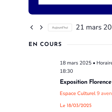
mot-
et
21
clé.
Rechercher
navigation
mars
Évènements
par
de
21 mars 2
Aujourd’hui
2025
mot-
vues
clé.
Sélectionnez
une
EN COURS
Évènements
date.
18 mars 2025 • Horaire
18:30
Exposition Florence
Espace Culturel
9 aven
Le 18/03/2025