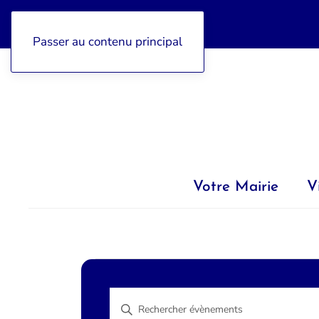
04 92 97 47 77
Passer au contenu principal
Votre Mairie
V
Évènements
Recherche
for
Saisir