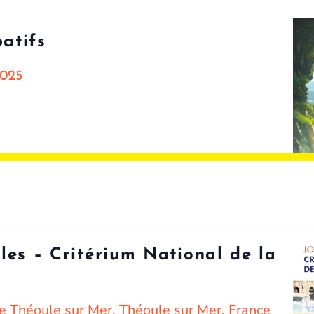
patifs
2025
les – Critérium National de la
e Théoule sur Mer, Théoule sur Mer, France