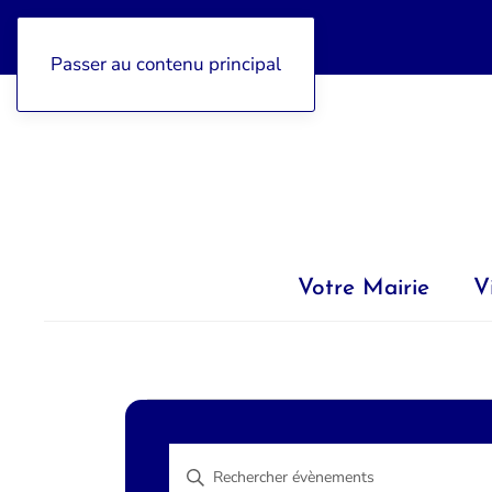
04 92 97 47 77
Passer au contenu principal
Votre Mairie
V
Évènements
Recherche
Saisir