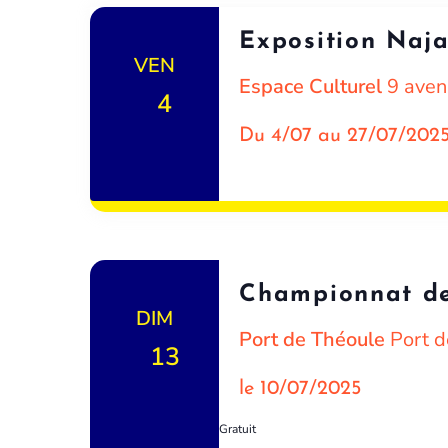
Exposition Naja
VEN
Espace Culturel
9 aven
4
Du 4/07 au 27/07/202
Championnat de
DIM
Port de Théoule
Port d
13
le 10/07/2025
Gratuit