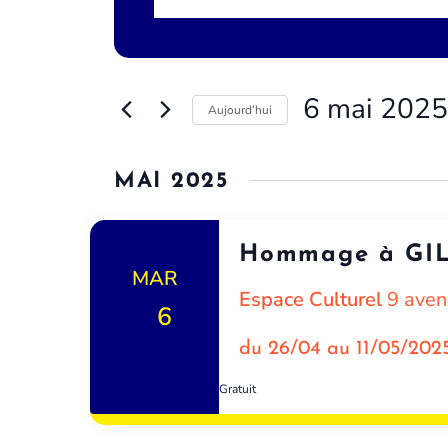
mot-
et
clé.
Rechercher
navigation
Évènements
par
de
6 mai 2025
Aujourd’hui
mot-
vues
clé.
Sélectionnez
une
Évènements
MAI 2025
date.
Hommage à GI
MAR
Espace Culturel
9 aven
6
du 26/04 au 11/05/202
Gratuit