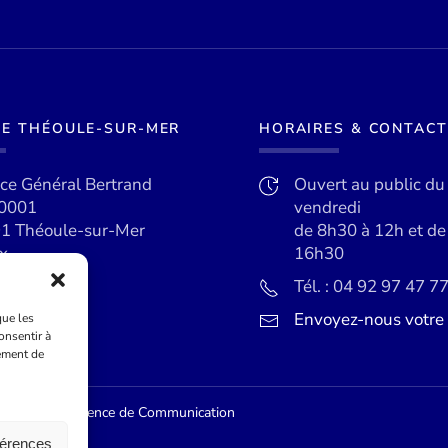
DE THÉOULE-SUR-MER
HORAIRES & CONTACT
ace Général Bertrand
Ouvert au public du
0001
vendredi
1 Théoule-sur-Mer
de 8h30 à 12h et d
x
16h30
Tél. : 04 92 97 47 7
Envoyez-nous votr
que les
onsentir à
ement de
ur Externe, Agence de Communication
férences