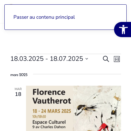
Passer au contenu principal
Ouvrir la 
Évènements
18.03.2025
 - 
18.07.2025
Recher
Recherche
Nav
Liste
Sélectionnez
et
de
une
mars 2025
date.
navigat
vue
MAR
de
Évè
18
vues
Évènem