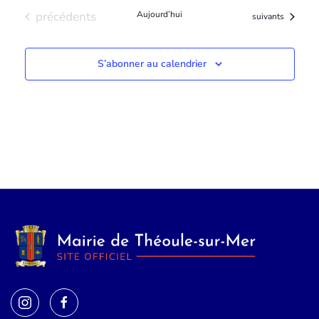
Évènements
précédents
Aujourd’hui
Évènements
suivants
S’abonner au calendrier