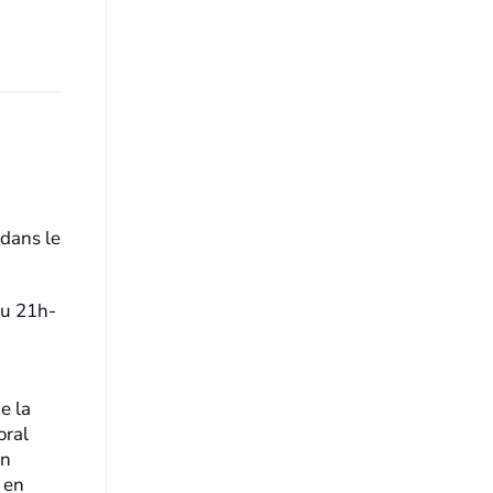
 dans le
ou 21h-
e la
oral
un
 en