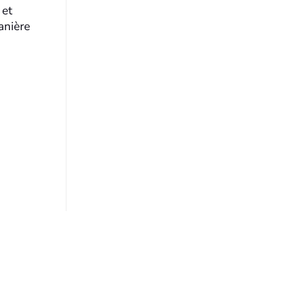
 et
anière