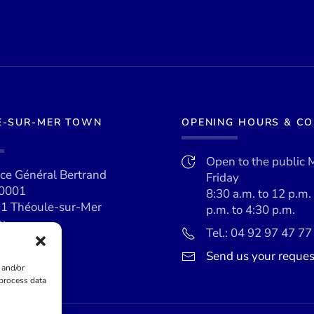
E-SUR-MER TOWN
OPENING HOURS & C
Open to the public 
ace Général Bertrand
Friday
0001
8:30 a.m. to 12 p.m.
1 Théoule-sur-Mer
p.m. to 4:30 p.m.
x
Tel.: 04 92 97 47 77
Send us your reques
 and/or
 process data