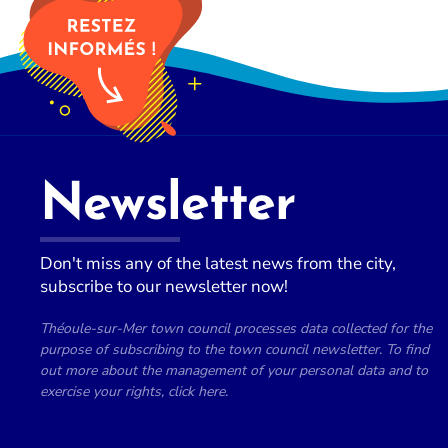
Newsletter
Don't miss any of the latest news from the city,
subscribe to our newsletter now!
Théoule-sur-Mer town council processes data collected for the
purpose of subscribing to the town council newsletter. To find
out more about the management of your personal data and to
exercise your rights, click here.