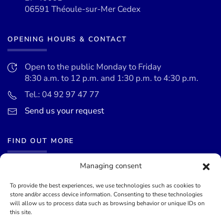
06591 Théoule-sur-Mer Cedex
OPENING HOURS & CONTACT
Open to the public Monday to Friday
8:30 a.m. to 12 p.m. and 1:30 p.m. to 4:30 p.m.
Tel.: 04 92 97 47 77
Send us your request
FIND OUT MORE
Managing consent
News
Events calendar
To provide the best experiences, we use technologies such as cookies to
store and/or access device information. Consenting to these technologies
Terms of use
will allow us to process data such as browsing behavior or unique IDs on
this site.
General terms and conditions